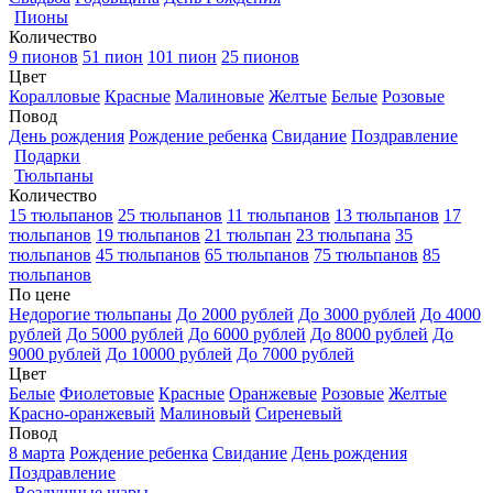
Пионы
Количество
9 пионов
51 пион
101 пион
25 пионов
Цвет
Коралловые
Красные
Малиновые
Желтые
Белые
Розовые
Повод
День рождения
Рождение ребенка
Свидание
Поздравление
Подарки
Тюльпаны
Количество
15 тюльпанов
25 тюльпанов
11 тюльпанов
13 тюльпанов
17
тюльпанов
19 тюльпанов
21 тюльпан
23 тюльпана
35
тюльпанов
45 тюльпанов
65 тюльпанов
75 тюльпанов
85
тюльпанов
По цене
Недорогие тюльпаны
До 2000 рублей
До 3000 рублей
До 4000
рублей
До 5000 рублей
До 6000 рублей
До 8000 рублей
До
9000 рублей
До 10000 рублей
До 7000 рублей
Цвет
Белые
Фиолетовые
Красные
Оранжевые
Розовые
Желтые
Красно-оранжевый
Малиновый
Сиреневый
Повод
8 марта
Рождение ребенка
Свидание
День рождения
Поздравление
Воздушные шары