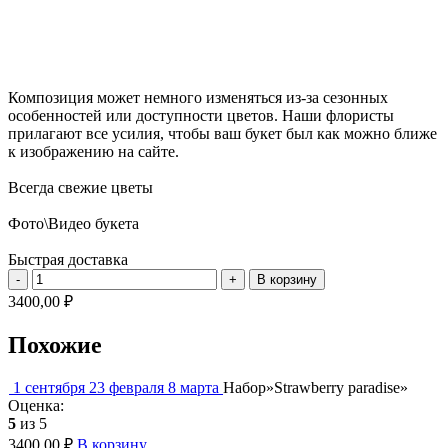
Композиция может немного изменяться из-за сезонных
особенностей или доступности цветов. Наши флористы
прилагают все усилия, чтобы ваш букет был как можно ближе
к изображению на сайте.
Всегда свежие цветы
Фото\Видео букета
Быстрая доставка
Количество
-
+
В корзину
товара
3400,00 ₽
Букет
"Белый
Похожие
Ангел"
1 сентября
23 февраля
8 марта
Набор»Strawberry paradise»
Оценка:
5
из 5
3400,00
₽
В корзину