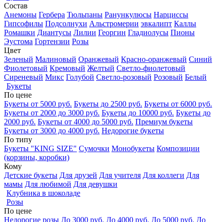
Состав
Анемоны
Гербера
Тюльпаны
Ранункулюсы
Нарциссы
Гипсофилы
Подсолнухи
Альстромерии
эвкалипт
Каллы
Ромашки
Диантусы
Лилии
Георгин
Гладиолусы
Пионы
Эустома
Гортензии
Розы
Цвет
Зеленый
Малиновый
Оранжевый
Красно-оранжевый
Синий
Фиолетовый
Кремовый
Желтый
Светло-фиолетовый
Сиреневый
Микс
Голубой
Светло-розовый
Розовый
Белый
Букеты
По цене
Букеты от 5000 руб.
Букеты до 2500 руб.
Букеты от 6000 руб.
Букеты от 2000 до 3000 руб.
Букеты до 10000 руб.
Букеты до
2000 руб.
Букеты от 4000 до 5000 руб.
Премиум букеты
Букеты от 3000 до 4000 руб.
Недорогие букеты
По типу
Букеты "KING SIZE"
Сумочки
Монобукеты
Композиции
(корзины, коробки)
Кому
Детские букеты
Для друзей
Для учителя
Для коллеги
Для
мамы
Для любимой
Для девушки
Клубника в шоколаде
Розы
По цене
Недорогие розы
До 3000 руб.
До 4000 руб.
До 5000 руб.
До