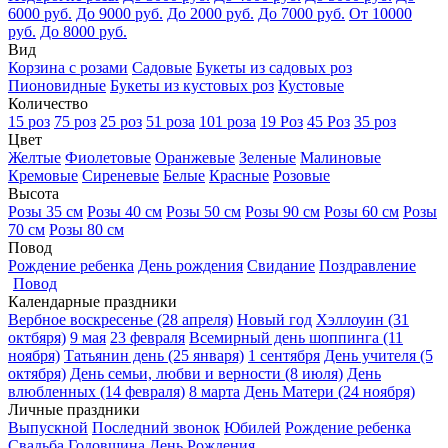
6000 руб.
До 9000 руб.
До 2000 руб.
До 7000 руб.
От 10000
руб.
До 8000 руб.
Вид
Корзина с розами
Садовые
Букеты из садовых роз
Пионовидные
Букеты из кустовых роз
Кустовые
Количество
15 роз
75 роз
25 роз
51 роза
101 роза
19 Роз
45 Роз
35 роз
Цвет
Желтые
Фиолетовые
Оранжевые
Зеленые
Малиновые
Кремовые
Сиреневые
Белые
Красные
Розовые
Высота
Розы 35 см
Розы 40 см
Розы 50 см
Розы 90 см
Розы 60 см
Розы
70 см
Розы 80 см
Повод
Рождение ребенка
День рождения
Свидание
Поздравление
Повод
Календарные праздники
Вербное воскресенье (28 апреля)
Новый год
Хэллоуин (31
октбяря)
9 мая
23 февраля
Всемирный день шоппинга (11
ноября)
Татьянин день (25 января)
1 сентября
День учителя (5
октября)
День семьи, любви и верности (8 июля)
День
влюбленных (14 февраля)
8 марта
День Матери (24 ноября)
Личные праздники
Выпускной
Последний звонок
Юбилей
Рождение ребенка
Свадьба
Годовщина
День Рождения