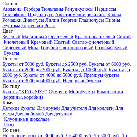
Состав
Анемоны
Гербера
Тюльпаны
Ранункулюсы
Нарциссы
Гипсофилы
Подсолнухи
Альстромерии
эвкалипт
Каллы
Ромашки
Диантусы
Лилии
Георгин
Гладиолусы
Пионы
Эустома
Гортензии
Розы
Цвет
Зеленый
Малиновый
Оранжевый
Красно-оранжевый
Синий
Фиолетовый
Кремовый
Желтый
Светло-фиолетовый
Сиреневый
Микс
Голубой
Светло-розовый
Розовый
Белый
Букеты
По цене
Букеты от 5000 руб.
Букеты до 2500 руб.
Букеты от 6000 руб.
Букеты от 2000 до 3000 руб.
Букеты до 10000 руб.
Букеты до
2000 руб.
Букеты от 4000 до 5000 руб.
Премиум букеты
Букеты от 3000 до 4000 руб.
Недорогие букеты
По типу
Букеты "KING SIZE"
Сумочки
Монобукеты
Композиции
(корзины, коробки)
Кому
Детские букеты
Для друзей
Для учителя
Для коллеги
Для
мамы
Для любимой
Для девушки
Клубника в шоколаде
Розы
По цене
Недорогие розы
До 3000 руб.
До 4000 руб.
До 5000 руб.
До