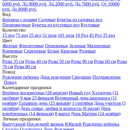
6000 руб.
До 9000 руб.
До 2000 руб.
До 7000 руб.
От 10000
руб.
До 8000 руб.
Вид
Корзина с розами
Садовые
Букеты из садовых роз
Пионовидные
Букеты из кустовых роз
Кустовые
Количество
15 роз
75 роз
25 роз
51 роза
101 роза
19 Роз
45 Роз
35 роз
Цвет
Желтые
Фиолетовые
Оранжевые
Зеленые
Малиновые
Кремовые
Сиреневые
Белые
Красные
Розовые
Высота
Розы 35 см
Розы 40 см
Розы 50 см
Розы 90 см
Розы 60 см
Розы
70 см
Розы 80 см
Повод
Рождение ребенка
День рождения
Свидание
Поздравление
Повод
Календарные праздники
Вербное воскресенье (28 апреля)
Новый год
Хэллоуин (31
октбяря)
9 мая
23 февраля
Всемирный день шоппинга (11
ноября)
Татьянин день (25 января)
1 сентября
День учителя (5
октября)
День семьи, любви и верности (8 июля)
День
влюбленных (14 февраля)
8 марта
День Матери (24 ноября)
Личные праздники
Выпускной
Последний звонок
Юбилей
Рождение ребенка
Свадьба
Годовщина
День Рождения