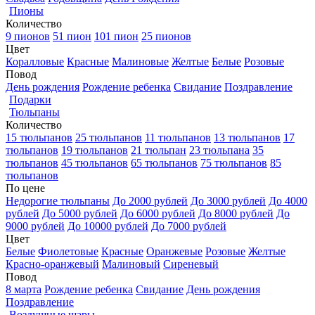
Пионы
Количество
9 пионов
51 пион
101 пион
25 пионов
Цвет
Коралловые
Красные
Малиновые
Желтые
Белые
Розовые
Повод
День рождения
Рождение ребенка
Свидание
Поздравление
Подарки
Тюльпаны
Количество
15 тюльпанов
25 тюльпанов
11 тюльпанов
13 тюльпанов
17
тюльпанов
19 тюльпанов
21 тюльпан
23 тюльпана
35
тюльпанов
45 тюльпанов
65 тюльпанов
75 тюльпанов
85
тюльпанов
По цене
Недорогие тюльпаны
До 2000 рублей
До 3000 рублей
До 4000
рублей
До 5000 рублей
До 6000 рублей
До 8000 рублей
До
9000 рублей
До 10000 рублей
До 7000 рублей
Цвет
Белые
Фиолетовые
Красные
Оранжевые
Розовые
Желтые
Красно-оранжевый
Малиновый
Сиреневый
Повод
8 марта
Рождение ребенка
Свидание
День рождения
Поздравление
Воздушные шары