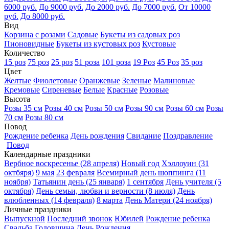
6000 руб.
До 9000 руб.
До 2000 руб.
До 7000 руб.
От 10000
руб.
До 8000 руб.
Вид
Корзина с розами
Садовые
Букеты из садовых роз
Пионовидные
Букеты из кустовых роз
Кустовые
Количество
15 роз
75 роз
25 роз
51 роза
101 роза
19 Роз
45 Роз
35 роз
Цвет
Желтые
Фиолетовые
Оранжевые
Зеленые
Малиновые
Кремовые
Сиреневые
Белые
Красные
Розовые
Высота
Розы 35 см
Розы 40 см
Розы 50 см
Розы 90 см
Розы 60 см
Розы
70 см
Розы 80 см
Повод
Рождение ребенка
День рождения
Свидание
Поздравление
Повод
Календарные праздники
Вербное воскресенье (28 апреля)
Новый год
Хэллоуин (31
октбяря)
9 мая
23 февраля
Всемирный день шоппинга (11
ноября)
Татьянин день (25 января)
1 сентября
День учителя (5
октября)
День семьи, любви и верности (8 июля)
День
влюбленных (14 февраля)
8 марта
День Матери (24 ноября)
Личные праздники
Выпускной
Последний звонок
Юбилей
Рождение ребенка
Свадьба
Годовщина
День Рождения