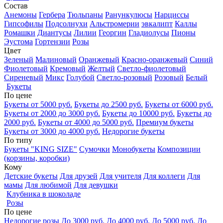
Состав
Анемоны
Гербера
Тюльпаны
Ранункулюсы
Нарциссы
Гипсофилы
Подсолнухи
Альстромерии
эвкалипт
Каллы
Ромашки
Диантусы
Лилии
Георгин
Гладиолусы
Пионы
Эустома
Гортензии
Розы
Цвет
Зеленый
Малиновый
Оранжевый
Красно-оранжевый
Синий
Фиолетовый
Кремовый
Желтый
Светло-фиолетовый
Сиреневый
Микс
Голубой
Светло-розовый
Розовый
Белый
Букеты
По цене
Букеты от 5000 руб.
Букеты до 2500 руб.
Букеты от 6000 руб.
Букеты от 2000 до 3000 руб.
Букеты до 10000 руб.
Букеты до
2000 руб.
Букеты от 4000 до 5000 руб.
Премиум букеты
Букеты от 3000 до 4000 руб.
Недорогие букеты
По типу
Букеты "KING SIZE"
Сумочки
Монобукеты
Композиции
(корзины, коробки)
Кому
Детские букеты
Для друзей
Для учителя
Для коллеги
Для
мамы
Для любимой
Для девушки
Клубника в шоколаде
Розы
По цене
Недорогие розы
До 3000 руб.
До 4000 руб.
До 5000 руб.
До