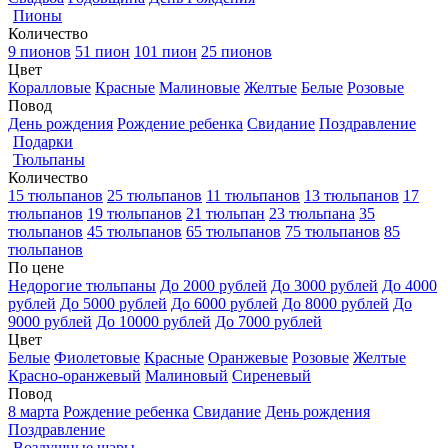
Пионы
Количество
9 пионов
51 пион
101 пион
25 пионов
Цвет
Коралловые
Красные
Малиновые
Желтые
Белые
Розовые
Повод
День рождения
Рождение ребенка
Свидание
Поздравление
Подарки
Тюльпаны
Количество
15 тюльпанов
25 тюльпанов
11 тюльпанов
13 тюльпанов
17
тюльпанов
19 тюльпанов
21 тюльпан
23 тюльпана
35
тюльпанов
45 тюльпанов
65 тюльпанов
75 тюльпанов
85
тюльпанов
По цене
Недорогие тюльпаны
До 2000 рублей
До 3000 рублей
До 4000
рублей
До 5000 рублей
До 6000 рублей
До 8000 рублей
До
9000 рублей
До 10000 рублей
До 7000 рублей
Цвет
Белые
Фиолетовые
Красные
Оранжевые
Розовые
Желтые
Красно-оранжевый
Малиновый
Сиреневый
Повод
8 марта
Рождение ребенка
Свидание
День рождения
Поздравление
Воздушные шары