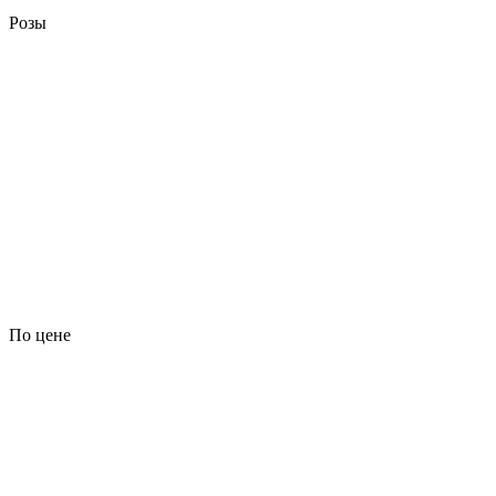
Розы
По цене