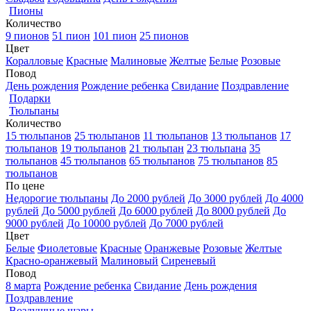
Пионы
Количество
9 пионов
51 пион
101 пион
25 пионов
Цвет
Коралловые
Красные
Малиновые
Желтые
Белые
Розовые
Повод
День рождения
Рождение ребенка
Свидание
Поздравление
Подарки
Тюльпаны
Количество
15 тюльпанов
25 тюльпанов
11 тюльпанов
13 тюльпанов
17
тюльпанов
19 тюльпанов
21 тюльпан
23 тюльпана
35
тюльпанов
45 тюльпанов
65 тюльпанов
75 тюльпанов
85
тюльпанов
По цене
Недорогие тюльпаны
До 2000 рублей
До 3000 рублей
До 4000
рублей
До 5000 рублей
До 6000 рублей
До 8000 рублей
До
9000 рублей
До 10000 рублей
До 7000 рублей
Цвет
Белые
Фиолетовые
Красные
Оранжевые
Розовые
Желтые
Красно-оранжевый
Малиновый
Сиреневый
Повод
8 марта
Рождение ребенка
Свидание
День рождения
Поздравление
Воздушные шары