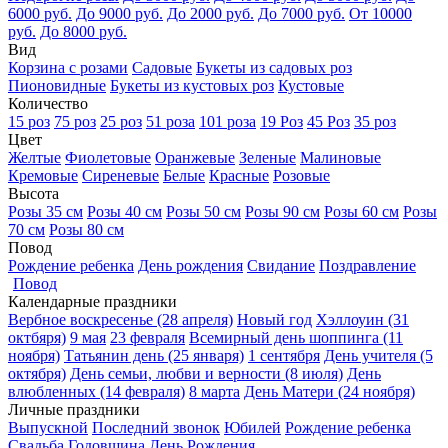
6000 руб.
До 9000 руб.
До 2000 руб.
До 7000 руб.
От 10000
руб.
До 8000 руб.
Вид
Корзина с розами
Садовые
Букеты из садовых роз
Пионовидные
Букеты из кустовых роз
Кустовые
Количество
15 роз
75 роз
25 роз
51 роза
101 роза
19 Роз
45 Роз
35 роз
Цвет
Желтые
Фиолетовые
Оранжевые
Зеленые
Малиновые
Кремовые
Сиреневые
Белые
Красные
Розовые
Высота
Розы 35 см
Розы 40 см
Розы 50 см
Розы 90 см
Розы 60 см
Розы
70 см
Розы 80 см
Повод
Рождение ребенка
День рождения
Свидание
Поздравление
Повод
Календарные праздники
Вербное воскресенье (28 апреля)
Новый год
Хэллоуин (31
октбяря)
9 мая
23 февраля
Всемирный день шоппинга (11
ноября)
Татьянин день (25 января)
1 сентября
День учителя (5
октября)
День семьи, любви и верности (8 июля)
День
влюбленных (14 февраля)
8 марта
День Матери (24 ноября)
Личные праздники
Выпускной
Последний звонок
Юбилей
Рождение ребенка
Свадьба
Годовщина
День Рождения