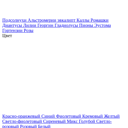
Подсолнухи
Альстромерии
эвкалипт
Каллы
Ромашки
Диантусы
Лилии
Георгин
Гладиолусы
Пионы
Эустома
Гортензии
Розы
Цвет
Красно-оранжевый
Синий
Фиолетовый
Кремовый
Желтый
Светло-фиолетовый
Сиреневый
Микс
Голубой
Светло-
розовый
Розовый
Белый