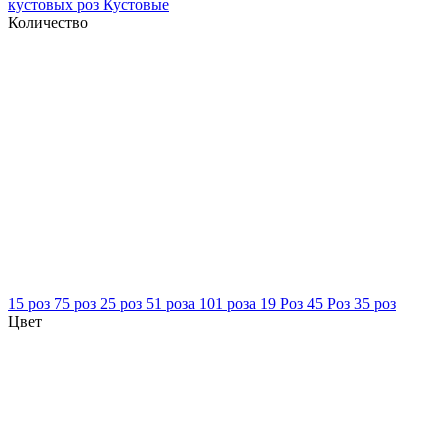
кустовых роз
Кустовые
Количество
15 роз
75 роз
25 роз
51 роза
101 роза
19 Роз
45 Роз
35 роз
Цвет