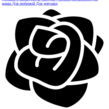
мамы
Для любимой
Для девушки