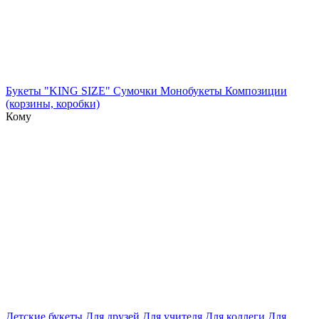
Букеты "KING SIZE"
Сумочки
Монобукеты
Композиции
(корзины, коробки)
Кому
Детские букеты
Для друзей
Для учителя
Для коллеги
Для