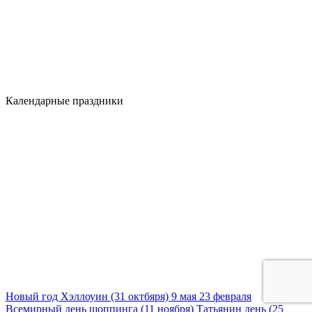
Календарные праздники
Новый год
Хэллоуин (31 октбяря)
9 мая
23 февраля
Всемирный день шоппинга (11 ноября)
Татьянин день (25