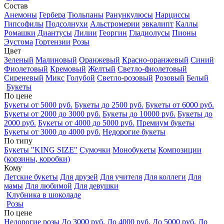
Состав
Анемоны
Гербера
Тюльпаны
Ранункулюсы
Нарциссы
Гипсофилы
Подсолнухи
Альстромерии
эвкалипт
Каллы
Ромашки
Диантусы
Лилии
Георгин
Гладиолусы
Пионы
Эустома
Гортензии
Розы
Цвет
Зеленый
Малиновый
Оранжевый
Красно-оранжевый
Синий
Фиолетовый
Кремовый
Желтый
Светло-фиолетовый
Сиреневый
Микс
Голубой
Светло-розовый
Розовый
Белый
Букеты
По цене
Букеты от 5000 руб.
Букеты до 2500 руб.
Букеты от 6000 руб.
Букеты от 2000 до 3000 руб.
Букеты до 10000 руб.
Букеты до
2000 руб.
Букеты от 4000 до 5000 руб.
Премиум букеты
Букеты от 3000 до 4000 руб.
Недорогие букеты
По типу
Букеты "KING SIZE"
Сумочки
Монобукеты
Композиции
(корзины, коробки)
Кому
Детские букеты
Для друзей
Для учителя
Для коллеги
Для
мамы
Для любимой
Для девушки
Клубника в шоколаде
Розы
По цене
Недорогие розы
До 3000 руб.
До 4000 руб.
До 5000 руб.
До