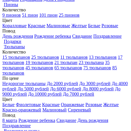
Пионы
Количество
9 пионов
51 пион
101 пион
25 пионов
Цвет
Коралловые
Красные
Малиновые
Желтые
Белые
Розовые
Повод
День рождения
Рождение ребенка
Свидание
Поздравление
Подарки
Тюльпаны
Количество
15 тюльпанов
25 тюльпанов
11 тюльпанов
13 тюльпанов
17
тюльпанов
19 тюльпанов
21 тюльпан
23 тюльпана
35
тюльпанов
45 тюльпанов
65 тюльпанов
75 тюльпанов
85
тюльпанов
По цене
Недорогие тюльпаны
До 2000 рублей
До 3000 рублей
До 4000
рублей
До 5000 рублей
До 6000 рублей
До 8000 рублей
До
9000 рублей
До 10000 рублей
До 7000 рублей
Цвет
Белые
Фиолетовые
Красные
Оранжевые
Розовые
Желтые
Красно-оранжевый
Малиновый
Сиреневый
Повод
8 марта
Рождение ребенка
Свидание
День рождения
Поздравление
Воздушные шары