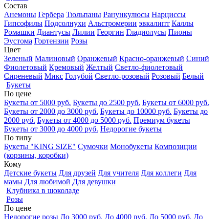
Состав
Анемоны
Гербера
Тюльпаны
Ранункулюсы
Нарциссы
Гипсофилы
Подсолнухи
Альстромерии
эвкалипт
Каллы
Ромашки
Диантусы
Лилии
Георгин
Гладиолусы
Пионы
Эустома
Гортензии
Розы
Цвет
Зеленый
Малиновый
Оранжевый
Красно-оранжевый
Синий
Фиолетовый
Кремовый
Желтый
Светло-фиолетовый
Сиреневый
Микс
Голубой
Светло-розовый
Розовый
Белый
Букеты
По цене
Букеты от 5000 руб.
Букеты до 2500 руб.
Букеты от 6000 руб.
Букеты от 2000 до 3000 руб.
Букеты до 10000 руб.
Букеты до
2000 руб.
Букеты от 4000 до 5000 руб.
Премиум букеты
Букеты от 3000 до 4000 руб.
Недорогие букеты
По типу
Букеты "KING SIZE"
Сумочки
Монобукеты
Композиции
(корзины, коробки)
Кому
Детские букеты
Для друзей
Для учителя
Для коллеги
Для
мамы
Для любимой
Для девушки
Клубника в шоколаде
Розы
По цене
Недорогие розы
До 3000 руб.
До 4000 руб.
До 5000 руб.
До