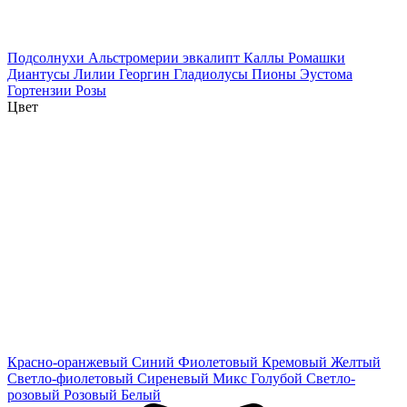
Подсолнухи
Альстромерии
эвкалипт
Каллы
Ромашки
Диантусы
Лилии
Георгин
Гладиолусы
Пионы
Эустома
Гортензии
Розы
Цвет
Красно-оранжевый
Синий
Фиолетовый
Кремовый
Желтый
Светло-фиолетовый
Сиреневый
Микс
Голубой
Светло-
розовый
Розовый
Белый