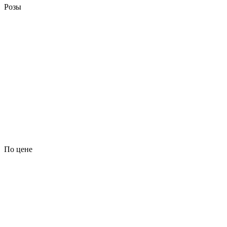
Розы
По цене