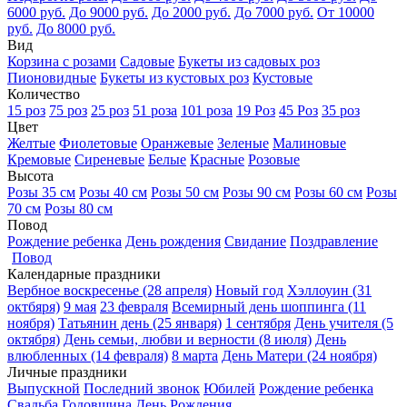
6000 руб.
До 9000 руб.
До 2000 руб.
До 7000 руб.
От 10000
руб.
До 8000 руб.
Вид
Корзина с розами
Садовые
Букеты из садовых роз
Пионовидные
Букеты из кустовых роз
Кустовые
Количество
15 роз
75 роз
25 роз
51 роза
101 роза
19 Роз
45 Роз
35 роз
Цвет
Желтые
Фиолетовые
Оранжевые
Зеленые
Малиновые
Кремовые
Сиреневые
Белые
Красные
Розовые
Высота
Розы 35 см
Розы 40 см
Розы 50 см
Розы 90 см
Розы 60 см
Розы
70 см
Розы 80 см
Повод
Рождение ребенка
День рождения
Свидание
Поздравление
Повод
Календарные праздники
Вербное воскресенье (28 апреля)
Новый год
Хэллоуин (31
октбяря)
9 мая
23 февраля
Всемирный день шоппинга (11
ноября)
Татьянин день (25 января)
1 сентября
День учителя (5
октября)
День семьи, любви и верности (8 июля)
День
влюбленных (14 февраля)
8 марта
День Матери (24 ноября)
Личные праздники
Выпускной
Последний звонок
Юбилей
Рождение ребенка
Свадьба
Годовщина
День Рождения