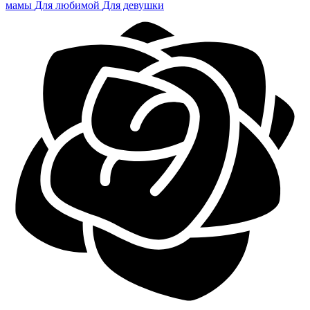
мамы
Для любимой
Для девушки