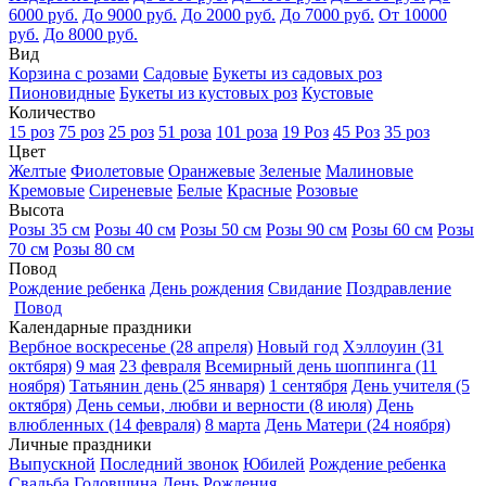
6000 руб.
До 9000 руб.
До 2000 руб.
До 7000 руб.
От 10000
руб.
До 8000 руб.
Вид
Корзина с розами
Садовые
Букеты из садовых роз
Пионовидные
Букеты из кустовых роз
Кустовые
Количество
15 роз
75 роз
25 роз
51 роза
101 роза
19 Роз
45 Роз
35 роз
Цвет
Желтые
Фиолетовые
Оранжевые
Зеленые
Малиновые
Кремовые
Сиреневые
Белые
Красные
Розовые
Высота
Розы 35 см
Розы 40 см
Розы 50 см
Розы 90 см
Розы 60 см
Розы
70 см
Розы 80 см
Повод
Рождение ребенка
День рождения
Свидание
Поздравление
Повод
Календарные праздники
Вербное воскресенье (28 апреля)
Новый год
Хэллоуин (31
октбяря)
9 мая
23 февраля
Всемирный день шоппинга (11
ноября)
Татьянин день (25 января)
1 сентября
День учителя (5
октября)
День семьи, любви и верности (8 июля)
День
влюбленных (14 февраля)
8 марта
День Матери (24 ноября)
Личные праздники
Выпускной
Последний звонок
Юбилей
Рождение ребенка
Свадьба
Годовщина
День Рождения