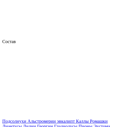
Состав
Подсолнухи
Альстромерии
эвкалипт
Каллы
Ромашки
Диантусы
Лилии
Георгин
Гладиолусы
Пионы
Эустома