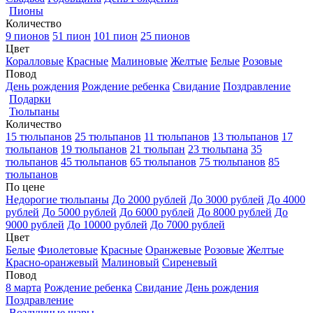
Пионы
Количество
9 пионов
51 пион
101 пион
25 пионов
Цвет
Коралловые
Красные
Малиновые
Желтые
Белые
Розовые
Повод
День рождения
Рождение ребенка
Свидание
Поздравление
Подарки
Тюльпаны
Количество
15 тюльпанов
25 тюльпанов
11 тюльпанов
13 тюльпанов
17
тюльпанов
19 тюльпанов
21 тюльпан
23 тюльпана
35
тюльпанов
45 тюльпанов
65 тюльпанов
75 тюльпанов
85
тюльпанов
По цене
Недорогие тюльпаны
До 2000 рублей
До 3000 рублей
До 4000
рублей
До 5000 рублей
До 6000 рублей
До 8000 рублей
До
9000 рублей
До 10000 рублей
До 7000 рублей
Цвет
Белые
Фиолетовые
Красные
Оранжевые
Розовые
Желтые
Красно-оранжевый
Малиновый
Сиреневый
Повод
8 марта
Рождение ребенка
Свидание
День рождения
Поздравление
Воздушные шары