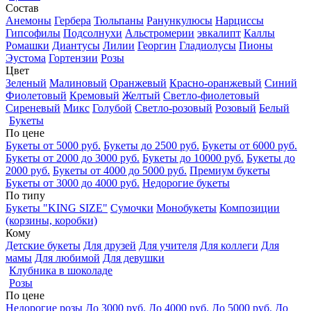
Состав
Анемоны
Гербера
Тюльпаны
Ранункулюсы
Нарциссы
Гипсофилы
Подсолнухи
Альстромерии
эвкалипт
Каллы
Ромашки
Диантусы
Лилии
Георгин
Гладиолусы
Пионы
Эустома
Гортензии
Розы
Цвет
Зеленый
Малиновый
Оранжевый
Красно-оранжевый
Синий
Фиолетовый
Кремовый
Желтый
Светло-фиолетовый
Сиреневый
Микс
Голубой
Светло-розовый
Розовый
Белый
Букеты
По цене
Букеты от 5000 руб.
Букеты до 2500 руб.
Букеты от 6000 руб.
Букеты от 2000 до 3000 руб.
Букеты до 10000 руб.
Букеты до
2000 руб.
Букеты от 4000 до 5000 руб.
Премиум букеты
Букеты от 3000 до 4000 руб.
Недорогие букеты
По типу
Букеты "KING SIZE"
Сумочки
Монобукеты
Композиции
(корзины, коробки)
Кому
Детские букеты
Для друзей
Для учителя
Для коллеги
Для
мамы
Для любимой
Для девушки
Клубника в шоколаде
Розы
По цене
Недорогие розы
До 3000 руб.
До 4000 руб.
До 5000 руб.
До